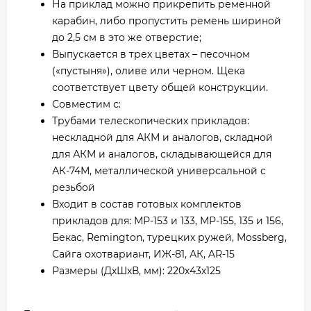
На приклад можно прикрепить ременной
карабин, либо пропустить ремень шириной
до 2,5 см в это же отверстие;
Выпускается в трех цветах – песочном
(«пустыня»), оливе или черном. Щека
соответствует цвету общей конструкции.
Совместим с:
Трубами телескопических прикладов:
нескладной для АКМ и аналогов, складной
для АКМ и аналогов, складывающейся для
АК-74М, металлической универсальной с
резьбой
Входит в состав готовых комплектов
прикладов для: МР-153 и 133, МР-155, 135 и 156,
Бекас, Remington, турецких ружей, Mossberg,
Сайга охотвариант, ИЖ-81, АК, AR-15
Размеры (ДхШхВ, мм): 220х43х125