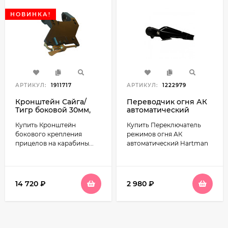
НОВИНКА!
АРТИКУЛ:
1911717
АРТИКУЛ:
1222979
Кронштейн Сайга/
Переводчик огня АК
Тигр боковой 30мм,
автоматический
армейский зажим
(Hartman)
Купить Кронштейн
Купить Переключатель
(НПЗ)
бокового крепления
режимов огня АК
прицелов на карабины...
автоматический Hartman
14 720
₽
2 980
₽