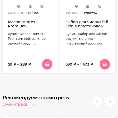
АРТИКУЛ:
1208196
АРТИКУЛ:
1208224
Масло Huntex
Набор для чистки Stil
Premium
Crin в пластиковом
нейтральное
футляре
Купить масло Huntex
Купить набор для чистки
оружейное
Premium нейтральное
оружия металло-
оружейное для...
пластиковый шомпол...
59
₽
–
289
₽
530
₽
–
1 473
₽
Рекомендуем посмотреть
СРАВНИТЬ ВСЕ