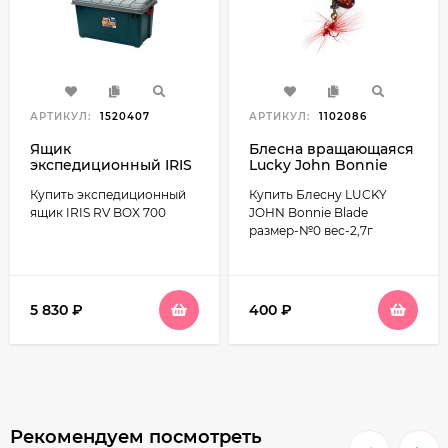
АРТИКУЛ:
1520407
АРТИКУЛ:
1102086
Ящик
Блесна вращающаяся
экспедиционный IRIS
Lucky John Bonnie
RV BOX 700, 62л
Blade №0, 2,7г
Купить экспедиционный
Купить Блесну LUCKY
ящик IRIS RV BOX 700
JOHN Bonnie Blade
размер-№0 вес-2,7г
5 830
₽
400
₽
Рекомендуем посмотреть