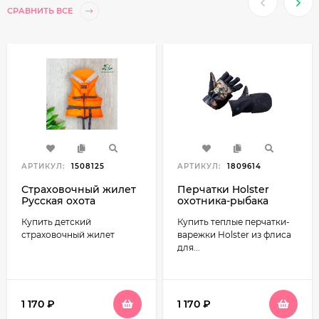
СРАВНИТЬ ВСЕ
АРТИКУЛ:
1508125
АРТИКУЛ:
1809614
Страховочный жилет
Перчатки Holster
Русская охота
охотника-рыбака
Капитан (детский, до
утепленные флис
Купить детский
Купить теплые перчатки-
40 кг)
страховочный жилет
варежки Holster из флиса
для...
1 170
₽
1 170
₽