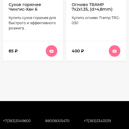
Сухое горючее
Огниво TRAMP
Чингис-Хан 6
7х2х1.35, (d=4,8mm)
таблеток
TRG-030
Купить сухое горючее для
Купить огниво Tramp TRG-
быстрого и эффективного
030
розжига...
85
₽
400
₽
+7(383)3049600
88006005470
+7(383)3343539