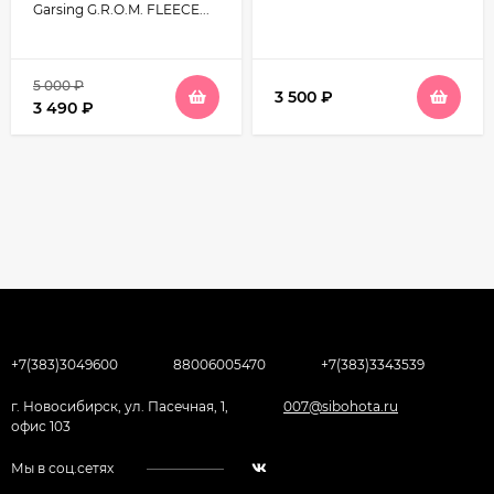
Garsing G.R.O.M. FLEECE...
5 000
₽
3 500
₽
3 490
₽
+7(383)3049600
88006005470
+7(383)3343539
г. Новосибирск, ул. Пасечная, 1,
007@sibohota.ru
офис 103
Мы в соц.сетях