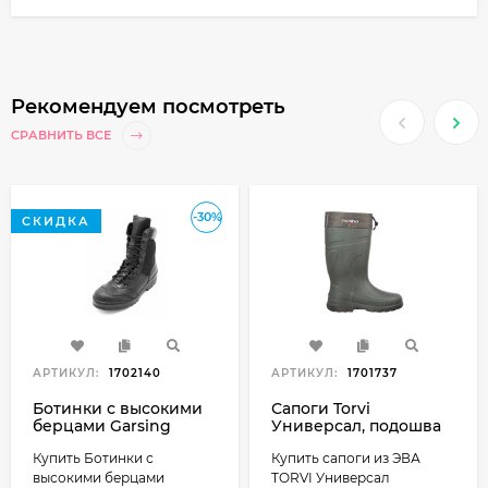
Рекомендуем посмотреть
СРАВНИТЬ ВСЕ
-30%
СКИДКА
АРТИКУЛ:
1702140
АРТИКУЛ:
1701737
Ботинки с высокими
Сапоги Torvi
берцами Garsing
Универсал, подошва
G.R.O.M. FLEECE
ТЭП, олива
Купить Ботинки с
Купить сапоги из ЭВА
м00340 цвет черный
высокими берцами
TORVI Универсал