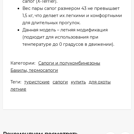
сапог (X-Terrier).
Вес пары сапог размером 43 не превышает
1,5 кг, что делает их легкими и комфортными
для длительных прогулок.
Данная модель – летняя модификация
(подходит для использования при
температуре до 0 градусов в движении).
Категории:
Cапоги и полукомбинезоны
Бахилы, термосапоги
Теги:
туристские
сапоги
купить
для охоты
летние
Рекомендуем посмотреть