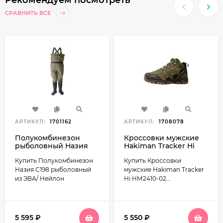
СРАВНИТЬ ВСЕ
АРТИКУЛ:
1701162
АРТИКУЛ:
1708078
Полукомбинезон
Кроссовки мужские
рыболовный Назия
Hakiman Tracker Hi
С198 из ЭВА/ Нейлон
HМ2410-02 цвет Хаки
Купить Полукомбинезон
Купить Кроссовки
Назия С198 рыболовный
мужские Hakiman Tracker
из ЭВА/ Нейлон
Hi HМ2410-02...
5 595
₽
5 550
₽