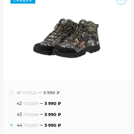
СКИДКА
41
5 990
₽
1702520
42
5 990
₽
1702509
43
5 990
₽
1702508
44
5 990
₽
1702507