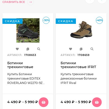
СРАВНИТЬ ВСЕ
-30%
-40%
СКИДКА
СКИДКА
АРТИКУЛ:
1708653
АРТИКУЛ:
1708659
Ботинки
Ботинки
треккинговые
треккинговые IFRIT
утепленные EDITEX
Rival демисезонные,
Купить Ботинки
Купить треккинговые
ROVERLAND W2270-9Z
натуральная кожа,
текстиль/нат.замша
хаки
треккинговые EDITEX
демисезонные ботинки
черно-зеленые
ROVERLAND W2270-9Z...
IFRIT Rival
4 490
₽
–
5 990
₽
4 490
₽
–
5 990
₽