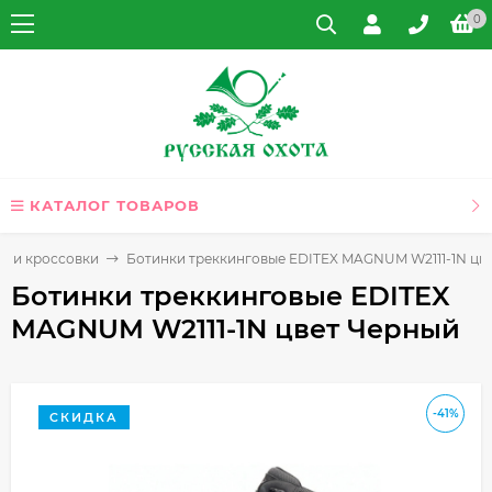
0
КАТАЛОГ ТОВАРОВ
ды и кроссовки
Ботинки треккинговые EDITEX MAGNUM W2111-1N цв
Ботинки треккинговые EDITEX
MAGNUM W2111-1N цвет Черный
-41%
СКИДКА