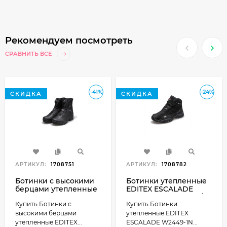
Рекомендуем посмотреть
СРАВНИТЬ ВСЕ
-41%
-24%
СКИДКА
СКИДКА
АРТИКУЛ:
1708751
АРТИКУЛ:
1708782
Ботинки с высокими
Ботинки утепленные
берцами утепленные
EDITEX ESCALADE
EDITEX EMBRAER
W2449-1N Текстиль /
Купить Ботинки с
Купить Ботинки
W2455-1K Cordura/
Нубук натуральный
Кожа натуральная
цвет Черный
высокими берцами
утепленные EDITEX
цвет Черный
утепленные EDITEX...
ESCALADE W2449-1N...