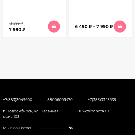
13 599
₽
6 490
₽
–
7 990
₽
7 990
₽
+7(383)3049600
88006005470
+7(383)3343539
г. Новосибирск, ул. Пасечная, 1,
007@sibohota.ru
офис 103
Мы в соц.сетях