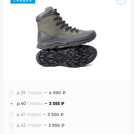
СКИДКА
р.39
4 990
₽
1708566
р.40
3 555
₽
1708564
р.41
3 950
₽
1708565
р.42
3 950
₽
1708567