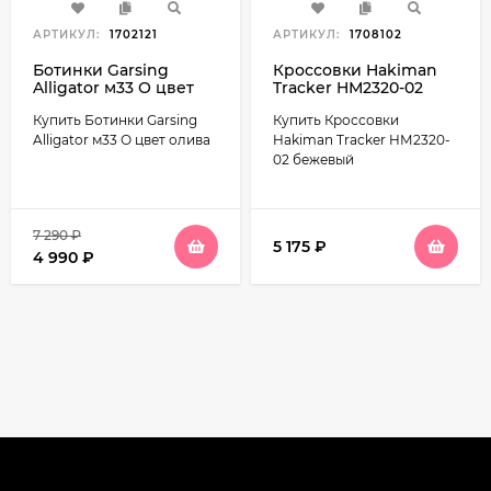
АРТИКУЛ:
1702121
АРТИКУЛ:
1708102
Ботинки Garsing
Кроссовки Hakiman
Alligator м33 О цвет
Tracker HМ2320-02
олива
бежевый
Купить Ботинки Garsing
Купить Кроссовки
Alligator м33 О цвет олива
Hakiman Tracker HМ2320-
02 бежевый
7 290
₽
5 175
₽
4 990
₽