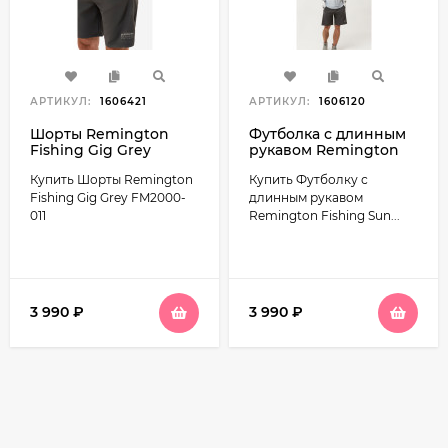
АРТИКУЛ:
1606421
АРТИКУЛ:
1606120
Шорты Remington
Футболка с длинным
Fishing Gig Grey
рукавом Remington
FM2000-011
Fishing Sun and
Купить Шорты Remington
Купить Футболку с
Mosquito Protection
Style 5 FM2001-111
Fishing Gig Grey FM2000-
длинным рукавом
011
Remington Fishing Sun...
3 990
₽
3 990
₽