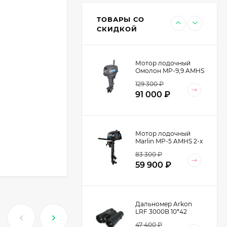
2 V2 (TRT-53)
13 500
₽
ТОВАРЫ СО
8 990
₽
СКИДКОЙ
Мотор лодочный
Омолон MP-9,9 AMHS
2-х тактный
129 300
₽
91 000
₽
Мотор лодочный
Marlin MP-5 AMHS 2-х
тактный
83 300
₽
59 900
₽
Дальномер Arkon
LRF 3000B 10*42
47 400
₽