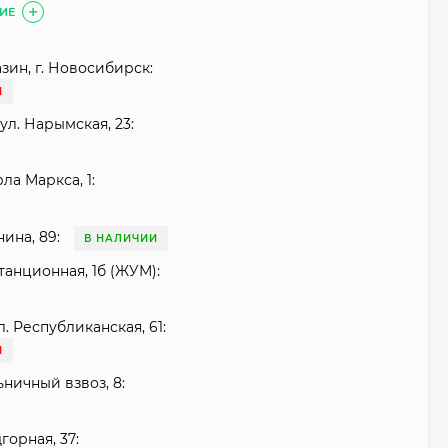
ИЕ
зин, г. Новосибирск:
И
ул. Нарымская, 23:
рла Маркса, 1:
нина, 89:
В НАЛИЧИИ
танционная, 1б (ЖУМ):
. Республиканская, 61:
И
ьничный взвоз, 8:
горная, 37: