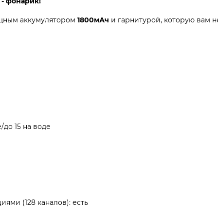
 - фонарик!
мощным аккумулятором
1800мАч
и гарнитурой, которую вам н
е/до 15 на воде
ми (128 каналов): есть