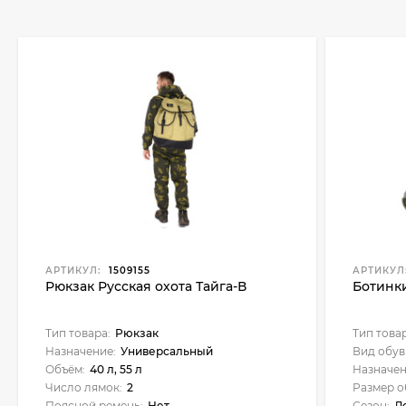
АРТИКУЛ:
1509155
АРТИКУЛ
Рюкзак Русская охота Тайга-В
Ботинки
Тип товара:
Рюкзак
Тип това
Назначение:
Универсальный
Вид обув
Объём:
40 л, 55 л
Назначен
Число лямок:
2
Размер о
Поясной ремень:
Нет
Сезон:
Л