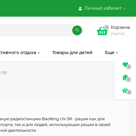
Личный кабинет
Корзина
0
(пусто)
ктивного отдыха
Товары для детей
Еще
0
V-5R
0
0
вную радиостанцию Baofeng UV-5R - рация как для
спорта, так и для людей, использующих рации в своей
ной деятельности