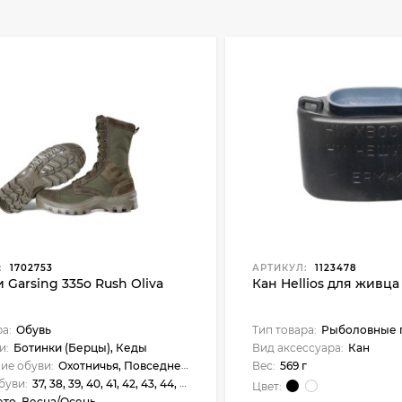
:
1702753
АРТИКУЛ:
1123478
 Garsing 335о Rush Oliva
Кан Hellios для живца
ра:
Обувь
Тип товара:
Рыболовные п
и:
Ботинки (Берцы), Кеды
Вид аксессуара:
Кан
ие обуви:
Охотничья, Повседневная, Силовые/охранные структуры, Туристическая
Вес:
569 г
буви:
37, 38, 39, 40, 41, 42, 43, 44, 45, 46, 47, 48
Цвет:
ето, Весна/Осень