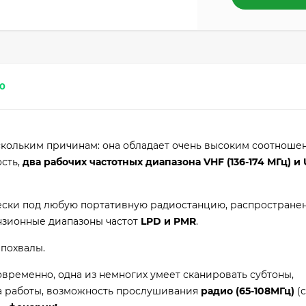
0
ескольким причинам: она обладает очень высоким соотноше
сть,
два рабочих частотных диапазона VHF (136-174 МГц) и 
ески под любую портативную радиостанцию, распростране
нзионные диапазоны частот
LPD и PMR
.
 похвалы.
овременно, одна из немногих умеет сканировать субтоны,
а работы, возможность прослушивания
радио (65-108МГц)
(