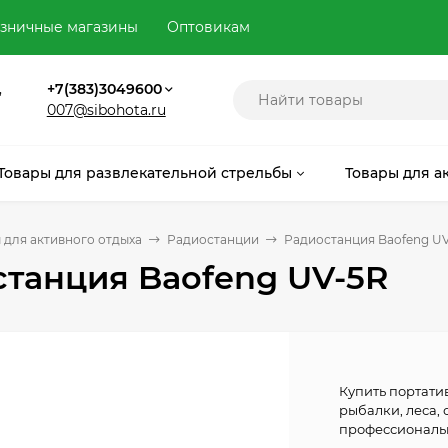
зничные магазины
Оптовикам
,
+7(383)3049600
007@sibohota.ru
Товары для развлекательной стрельбы
Товары для а
 для активного отдыха
Радиостанции
Радиостанция Baofeng U
танция Baofeng UV-5R
Купить портати
рыбалки, леса, 
профессиональ