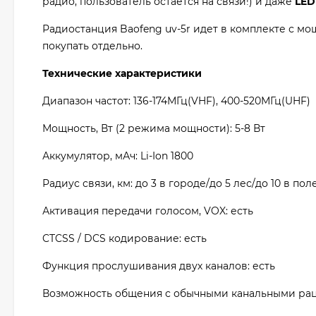
радио, пользователь остается на связи!) и даже
LED
Радиостанция Baofeng uv-5r идет в комплекте с 
покупать отдельно.
Технические характеристики
Диапазон частот: 136-174МГц(VHF), 400-520МГц(UHF)
Мощность, Вт (2 режима мощности): 5-8 Вт
Аккумулятор, мАч: Li-Ion 1800
Радиус связи, км: до 3 в городе/до 5 лес/до 10 в пол
Активация передачи голосом, VOX: есть
CTCSS / DCS кодирование: есть
Функция прослушивания двух каналов: есть
Возможность общения с обычными канальными рация