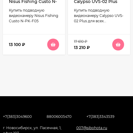
Nisus Fishing Custo N-
Calypso UVS-02 Plus
PK-F05
Купить подводную
Купить подводную
видеокамеру Nisus Fishing
видеокамеру Calypso UVS-
Custo N-PK-F05
02 Plus для всех...
17 610
₽
13 100
₽
13 210
₽
+7(383)3049600
88006005470
+7(383)3343539
г. Новосибирск, ул. Пасечная, 1,
007@sibohota.ru