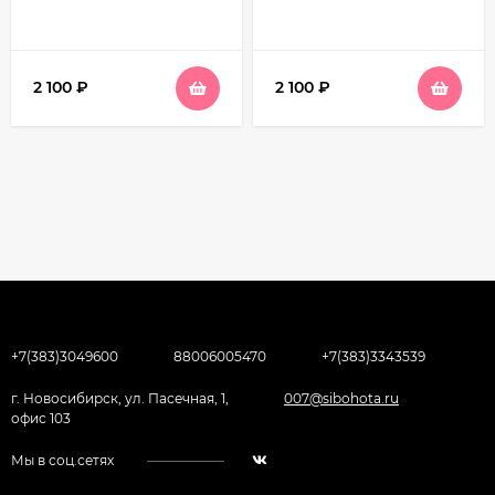
2 100
₽
2 100
₽
+7(383)3049600
88006005470
+7(383)3343539
г. Новосибирск, ул. Пасечная, 1,
007@sibohota.ru
офис 103
Мы в соц.сетях