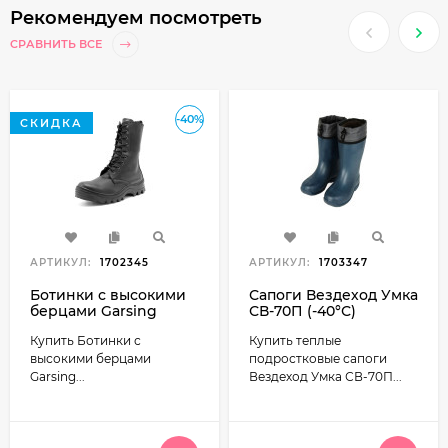
Рекомендуем посмотреть
СРАВНИТЬ ВСЕ
-40%
СКИДКА
АРТИКУЛ:
1702345
АРТИКУЛ:
1703347
Ботинки с высокими
Сапоги Вездеход Умка
берцами Garsing
СВ-70П (-40°С)
AVIATOR-EXCLUSIVE
подростковые
Купить Ботинки с
Купить теплые
м0707
высокими берцами
подростковые сапоги
Garsing...
Вездеход Умка СВ-70П...