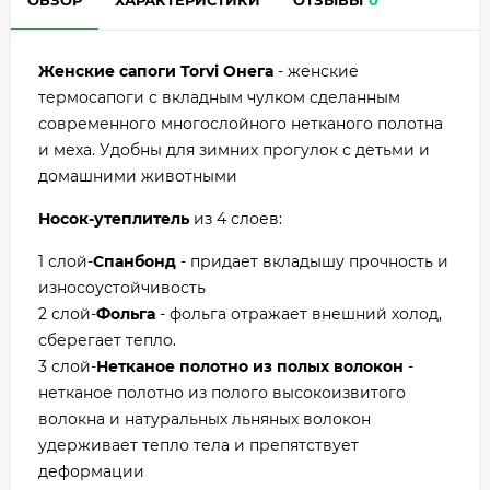
ОБЗОР
ХАРАКТЕРИСТИКИ
ОТЗЫВЫ
0
Женские cапоги Torvi Онега
- женские
термосапоги с вкладным чулком сделанным
современного многослойного нетканого полотна
и меха. Удобны для зимних прогулок с детьми и
домашними животными
Носок-утеплитель
из 4 слоев:
1 слой-
Спанбонд
- придает вкладышу прочность и
износоустойчивость
2 слой-
Фольга
- фольга отражает внешний холод,
сберегает тепло.
3 слой-
Нетканое полотно из полых волокон
-
нетканое полотно из полого высокоизвитого
волокна и натуральных льняных волокон
удерживает тепло тела и препятствует
деформации