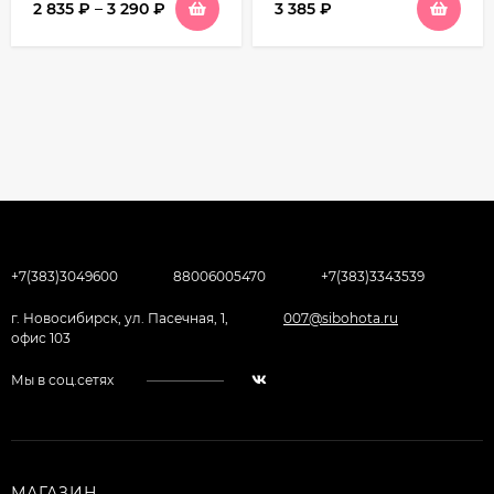
2 835
₽
–
3 290
₽
3 385
₽
+7(383)3049600
88006005470
+7(383)3343539
г. Новосибирск, ул. Пасечная, 1,
007@sibohota.ru
офис 103
Мы в соц.сетях
МАГАЗИН