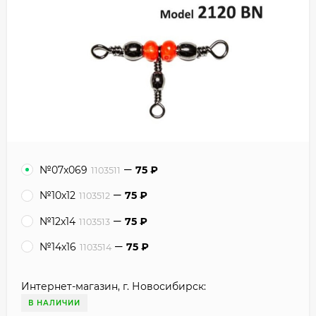
№07x069
75
₽
1103511
№10x12
75
₽
1103512
№12x14
75
₽
1103513
№14x16
75
₽
1103514
Интернет-магазин, г. Новосибирск:
В НАЛИЧИИ