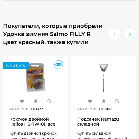
Покупатели, которые приобрели
Удочка зимняя Salmo FILLY R
цвет красный, также купили
-35%
СКИДКА
АРТИКУЛ:
1111333
АРТИКУЛ:
1119058
Крючок двойной
Подсачек Namazu
Helios HS-TW-01, все
складной
размеры
телескопический
Купить двойной крючок
Купить складной
150см треугольный
классической формы с
телескопический длиной