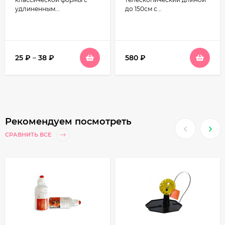
обод 40см N-YC40-150
удлиненным...
до 150см с...
25
₽
–
38
₽
580
₽
Рекомендуем посмотреть
СРАВНИТЬ ВСЕ