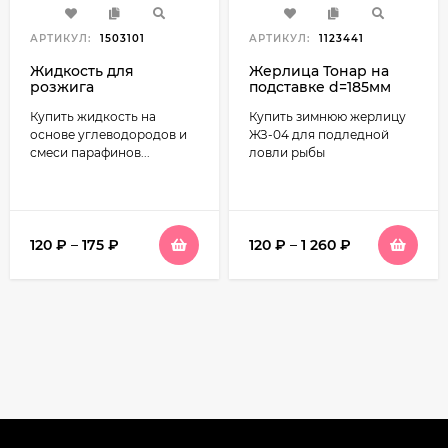
АРТИКУЛ:
1503101
АРТИКУЛ:
1123441
Жидкость для
Жерлица Тонар на
розжига
подставке d=185мм
(катушка d=63мм) Ж3-
Купить жидкость на
Купить зимнюю жерлицу
04
основе углеводородов и
ЖЗ-04 для подледной
смеси парафинов...
ловли рыбы
120
₽
–
175
₽
120
₽
–
1 260
₽