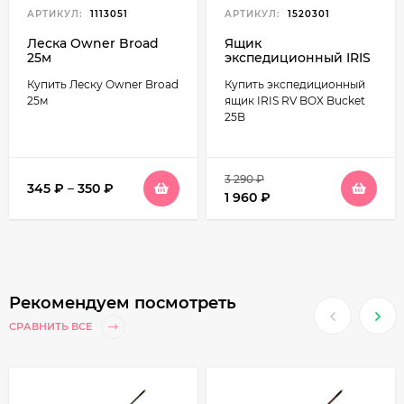
АРТИКУЛ:
1113051
АРТИКУЛ:
1520301
Леска Owner Broad
Ящик
25м
экспедиционный IRIS
RV BOX Bucket 25B,
Купить Леску Owner Broad
Купить экспедиционный
25л
25м
ящик IRIS RV BOX Bucket
25B
3 290
₽
345
₽
–
350
₽
1 960
₽
Рекомендуем посмотреть
СРАВНИТЬ ВСЕ