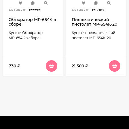
АРТИКУЛ:
1222921
АРТИКУЛ:
1217102
Обтюратор МР-654К в
Пневматический
сборе
пистолет МР-654К-20
обновленная
Купить Обтюратор
Купить пневматический
рукоятка
МР-654К в сборе
пистолет МР-654К-20
730
₽
21 500
₽