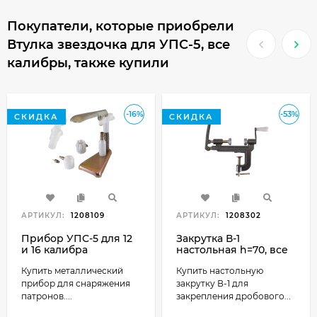
Покупатели, которые приобрели
Втулка звездочка для УПС-5, все
калибры, также купили
-16%
-53%
СКИДКА
СКИДКА
АРТИКУЛ:
1208109
АРТИКУЛ:
1208302
Прибор УПС-5 для 12
Закрутка В-1
и 16 калибра
настольная h=70, все
калибры
Купить металлический
Купить настольную
прибор для снаряжения
закрутку В-1 для
патронов....
закрепления дробового...