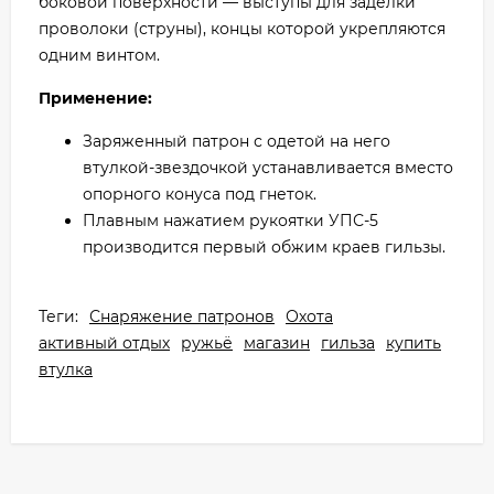
боковой поверхности — выступы для заделки
проволоки (струны), концы которой укрепляются
одним винтом.
Применение:
Заряженный патрон с одетой на него
втулкой-звездочкой устанавливается вместо
опорного конуса под гнеток.
Плавным нажатием рукоятки УПС-5
производится первый обжим краев гильзы.
Теги:
Снаряжение патронов
Охота
активный отдых
ружьё
магазин
гильза
купить
втулка