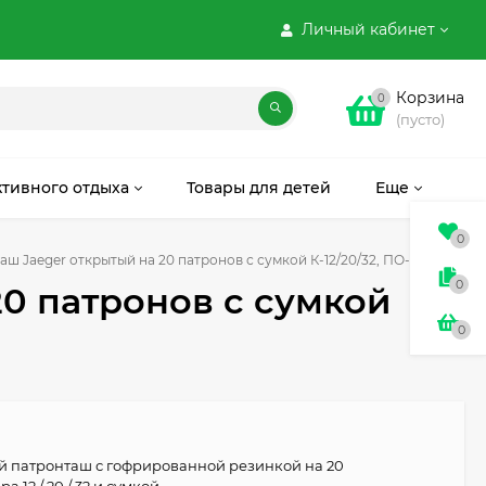
Личный кабинет
Корзина
0
(пусто)
ктивного отдыха
Товары для детей
Еще
0
ш Jaeger открытый на 20 патронов с сумкой К-12/20/32, ПО-13
0
20 патронов с сумкой
0
й патронташ с гофрированной резинкой на 20