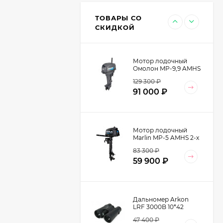
EDITEX EMBRAER
13 599
₽
W2455-9K Cordura/
ТОВАРЫ СО
Кожа натуральная
9 990
₽
СКИДКОЙ
цвет Хаки
Мотор лодочный
Омолон MP-9,9 AMHS
2-х тактный
129 300
₽
91 000
₽
Мотор лодочный
Marlin MP-5 AMHS 2-х
тактный
83 300
₽
59 900
₽
Дальномер Arkon
LRF 3000B 10*42
47 400
₽