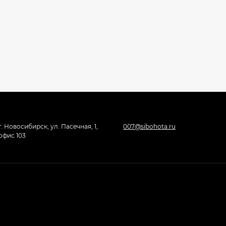
г. Новосибирск, ул. Пасечная, 1,
007@sibohota.ru
офис 103