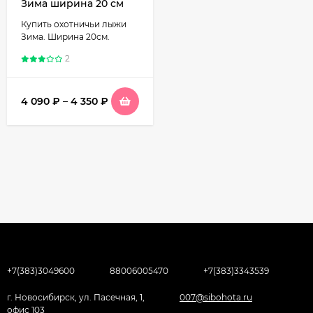
Зима ширина 20 см
Купить охотничьи лыжи
Зима. Ширина 20см.
2
4 090
₽
–
4 350
₽
+7(383)3049600
88006005470
+7(383)3343539
г. Новосибирск, ул. Пасечная, 1,
007@sibohota.ru
офис 103