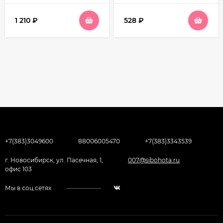
1 210
₽
528
₽
+7(383)3049600
88006005470
+7(383)3343539
г. Новосибирск, ул. Пасечная, 1,
007@sibohota.ru
офис 103
Мы в соц.сетях