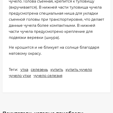
чучело. Голова съемная, крепится к туловищу
(вкручивается). В нижней части туловища чучела
предусмотрена специальная ниша для укладки
съемной головы при транспортировке, что делает
данные чучела более компактными. В нижней
части чучела предусмотрено крепление для
подвязки веревки (шнура).
Не крошится и не бликует на солнце благодаря
матовому окрасу.
Теги:
утка
селезень
купить
купить чучело
чучело утки
чучело селезня