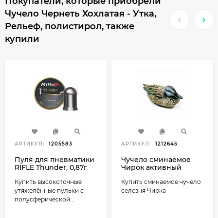
Покупатели, которые приобрели
Чучело Чернеть Хохлатая - Утка,
Рельеф, полистирол, также
купили
АРТИКУЛ:
1205583
АРТИКУЛ:
1212645
Пуля для пневматики
Чучело сминаемое
RIFLE Thunder, 0,87г
Чирок активный
(400 шт)
(Утка)
Купить высокоточные
Купить сминаемое чучело
утяжелённые пульки с
селезня Чирка
полусферической...