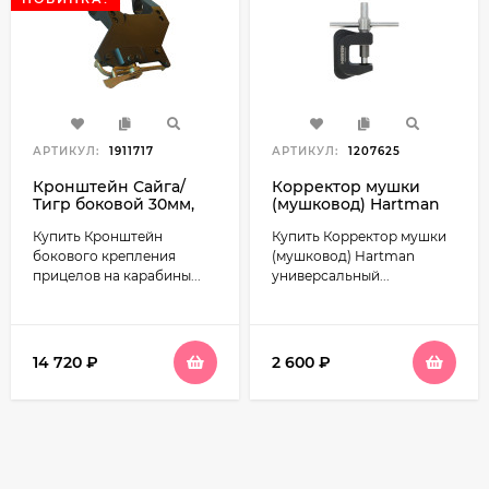
АРТИКУЛ:
1911717
АРТИКУЛ:
1207625
Кронштейн Сайга/
Корректор мушки
Тигр боковой 30мм,
(мушковод) Hartman
армейский зажим
универсальный (СВД,
Купить Кронштейн
Купить Корректор мушки
(НПЗ)
АК, Сайга, Вепрь, СКС)
бокового крепления
(мушковод) Hartman
прицелов на карабины...
универсальный...
14 720
₽
2 600
₽