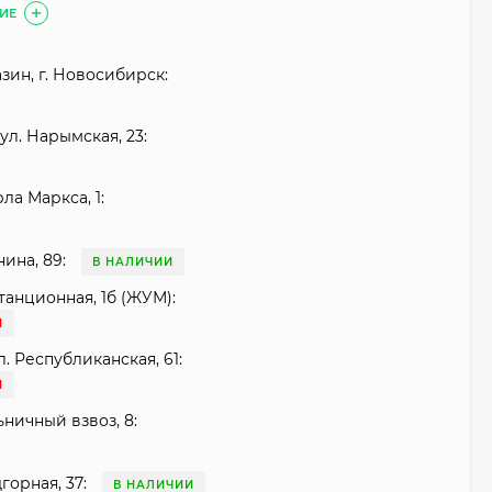
ИЕ
зин, г. Новосибирск:
ул. Нарымская, 23:
рла Маркса, 1:
нина, 89:
В НАЛИЧИИ
танционная, 1б (ЖУМ):
И
. Республиканская, 61:
И
ьничный взвоз, 8:
горная, 37:
В НАЛИЧИИ