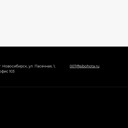
г. Новосибирск, ул. Пасечная, 1,
007@sibohota.ru
офис 103