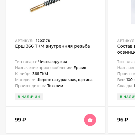
АРТИКУЛ:
1203178
АРТИКУЛ
Ерш 366 ТКМ внутренняя резьба
Состав 
освинц
Тип товара:
Чистка оружия
Тип това
Назначение приспособления:
Ершик
Назначен
Калибр:
.366 TKM
Производ
Материал:
Шерсть натуральная, щетина
Вес:
100 
Производитель:
Техкрим
Склады:
Инт
В НАЛИЧИИ
В НАЛИ
99
₽
96
₽