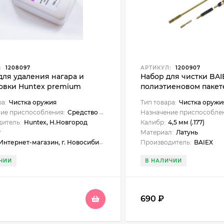
:
1208097
АРТИКУЛ:
1200907
для удаления нагара и
Набор для чистки BAIE
овки Huntex premium
полиэтиеновом пакет
шомпол)
ра:
Чистка оружия
Тип товара:
Чистка оружи
ие приспособления:
Средство для очистки
Назначение приспособлен
итель:
Huntex, Н.Новгород
Калибр:
4,5 мм (.177)
г
Материал:
Латунь
ернет-магазин, г. Новосибирск, Новосибирск, ул. Нарымская, 23, Бердск, ул. Карла Маркса, 1, Искитим, ул. Станционная, 1б (ЖУМ), Куйбышев, ул. Чехова, 18, Черепаново, ул. Республиканская, 61, Бийск, ул. Больничный взвоз, 8, Склад, г. Новосибирск, Бердск, ул. Ленина, 89
Производитель:
BAIEX
ЧИИ
В НАЛИЧИИ
690
₽