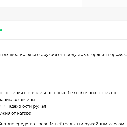
0
гладкоствольного оружия от продуктов сгорания пороха, 
 отложения в стволе и поршнях, без побочных эффектов
ованию ржавчины
и и надежности ружья
ужия от нагара
йствие средства Треал-М нейтральным ружейным маслом.