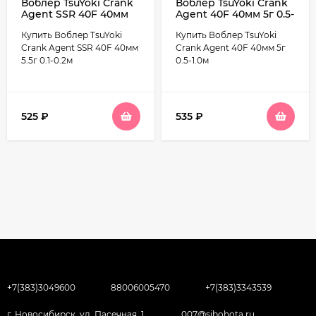
Воблер TsuYoki Crank
Воблер TsuYoki Crank
Agent SSR 40F 40мм
Agent 40F 40мм 5г 0.5-
5.5г 0.1-0.2м
1.0м
Купить Воблер TsuYoki
Купить Воблер TsuYoki
Crank Agent SSR 40F 40мм
Crank Agent 40F 40мм 5г
5.5г 0.1-0.2м
0.5-1.0м
525
₽
535
₽
+7(383)3049600
88006005470
+7(383)3343539
г. Новосибирск, ул. Пасечная, 1,
007@sibohota.ru