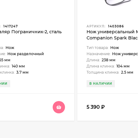
:
1417247
АРТИКУЛ:
1403086
ляр Пограничник-2, сталь
Нож универсальный 
Companion Spark Black
нержавеющая сталь
ра:
Нож
Тип товара:
Нож
ие:
Нож разделочный
Назначение:
Нож универ
55 мм
Длина:
238 мм
инка:
140 мм
Длина клинка:
104 мм
клинка:
3.7 мм
Толщина клинка:
2.5 мм
ЧИИ
В НАЛИЧИИ
5 390
₽