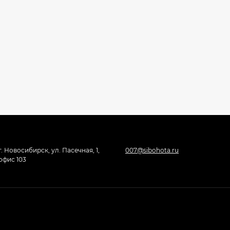
г. Новосибирск, ул. Пасечная, 1,
007@sibohota.ru
офис 103