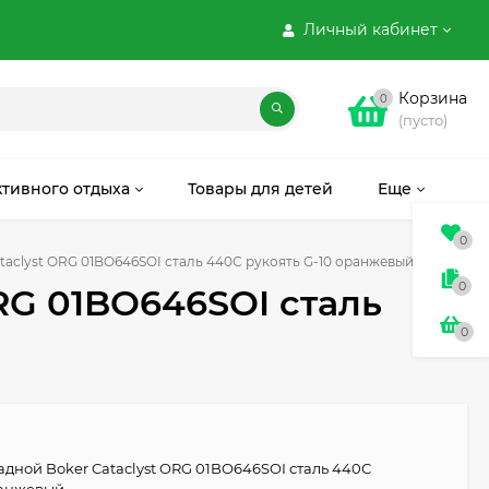
Личный кабинет
Корзина
0
(пусто)
ктивного отдыха
Товары для детей
Еще
0
taclyst ORG 01BO646SOI сталь 440С рукоять G-10 оранжевый
0
RG 01BO646SOI сталь
0
адной Boker Cataclyst ORG 01BO646SOI сталь 440С