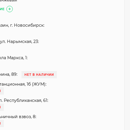
ранжевый
ИЕ
зин, г. Новосибирск:
ул. Нарымская, 23:
рла Маркса, 1:
нина, 89:
НЕТ В НАЛИЧИИ
танционная, 1б (ЖУМ):
И
. Республиканская, 61:
И
ьничный взвоз, 8:
И