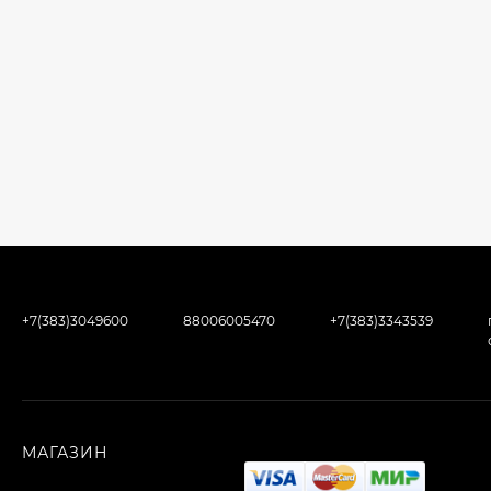
+7(383)3049600
88006005470
+7(383)3343539
МАГАЗИН