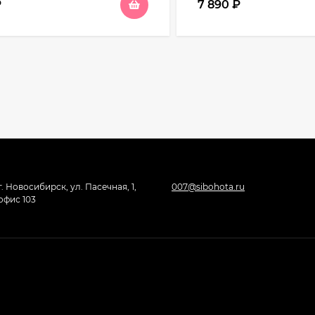
₽
7 890
₽
г. Новосибирск, ул. Пасечная, 1,
007@sibohota.ru
офис 103