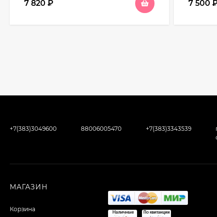
7 820
₽
7 500
+7(383)3049600
88006005470
+7(383)3343539
МАГАЗИН
Корзина