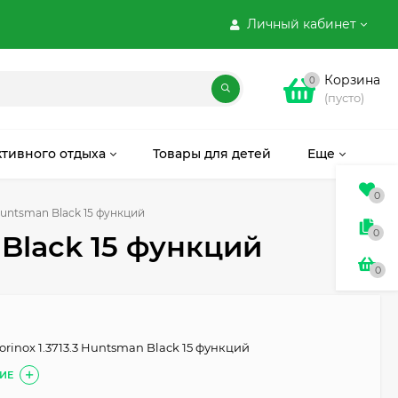
Личный кабинет
Корзина
0
(пусто)
ктивного отдыха
Товары для детей
Еще
0
 Huntsman Black 15 функций
0
 Black 15 функций
0
orinox 1.3713.3 Huntsman Black 15 функций
ИЕ