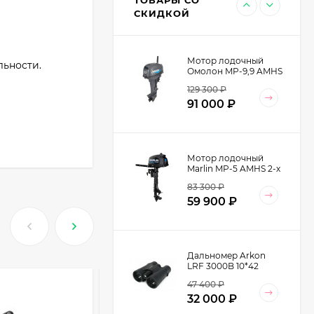
Кожа натуральная
9 990
₽
СКИДКОЙ
цвет Хаки
Мотор лодочный
льности.
Омолон MP-9,9 AMHS
2-х тактный
129 300
₽
91 000
₽
Мотор лодочный
Marlin MP-5 AMHS 2-х
тактный
83 300
₽
59 900
₽
Дальномер Arkon
LRF 3000B 10*42
47 400
₽
32 000
₽