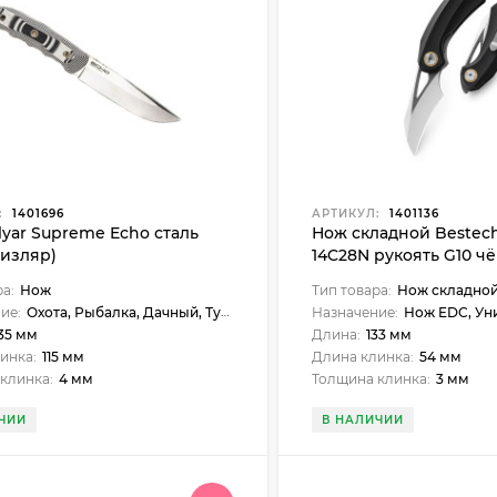
:
1401696
АРТИКУЛ:
1401136
lyar Supreme Echo сталь
Нож складной Bestech
Кизляр)
14C28N рукоять G10 ч
ра:
Нож
Тип товара:
Нож складно
ие:
Охота, Рыбалка, Дачный, Туристический, Универсальный
Назначение:
Нож EDC, Ун
35 мм
Длина:
133 мм
инка:
115 мм
Длина клинка:
54 мм
клинка:
4 мм
Толщина клинка:
3 мм
ЧИИ
В НАЛИЧИИ