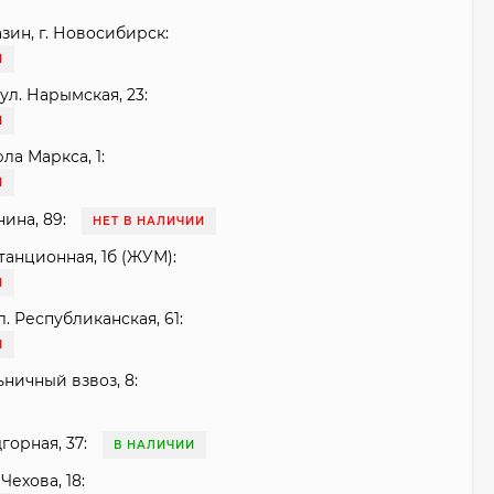
зин, г. Новосибирск:
И
ул. Нарымская, 23:
И
рла Маркса, 1:
И
нина, 89:
НЕТ В НАЛИЧИИ
танционная, 1б (ЖУМ):
И
. Республиканская, 61:
И
ьничный взвоз, 8:
горная, 37:
В НАЛИЧИИ
Чехова, 18: