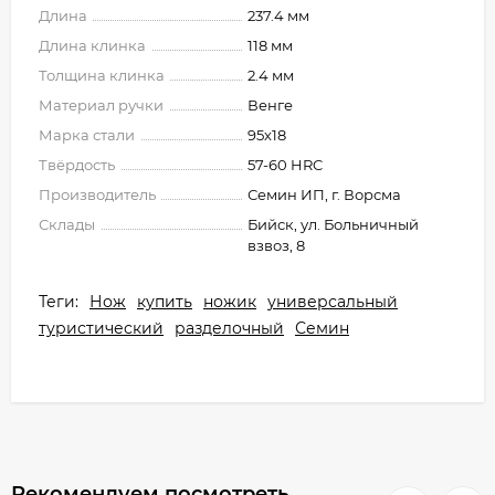
Длина
237.4 мм
Длина клинка
118 мм
Толщина клинка
2.4 мм
Материал ручки
Венге
Марка стали
95х18
Твёрдость
57-60 HRC
Производитель
Семин ИП, г. Ворсма
Склады
Бийск, ул. Больничный
взвоз, 8
Теги:
Нож
купить
ножик
универсальный
туристический
разделочный
Семин
Рекомендуем посмотреть