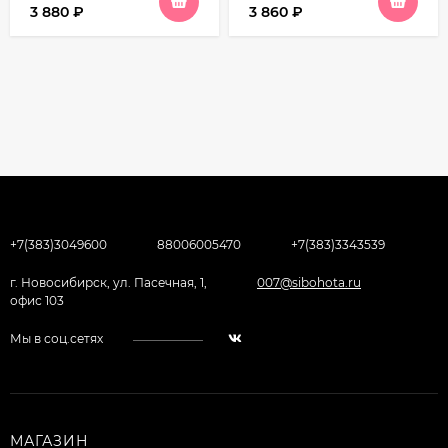
3 880
₽
3 860
₽
+7(383)3049600
88006005470
+7(383)3343539
г. Новосибирск, ул. Пасечная, 1,
007@sibohota.ru
офис 103
Мы в соц.сетях
МАГАЗИН