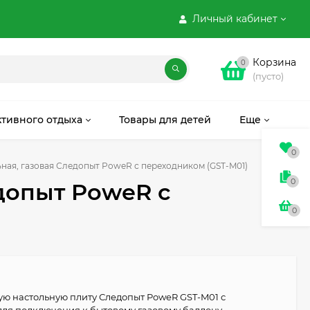
Личный кабинет
Корзина
0
(пусто)
ктивного отдыха
Товары для детей
Еще
0
ная, газовая Следопыт PoweR с переходником (GST-M01)
0
едопыт PoweR с
0
ую настольную плиту Следопыт PoweR GST-M01 с