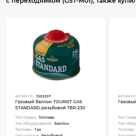
с переходником (GST-M01), также купи
АРТИКУЛ:
1502257
АРТИКУЛ
Газовый баллон TOURIST GAS
Газовый
STANDARD резьбовой TBR-230
Тип товара:
Топливо
Тип това
Тип оборудования::
Баллон
Тип обор
Топливо::
Газ
Топливо:
Тип клапана:
Резьбовой
Тип клап