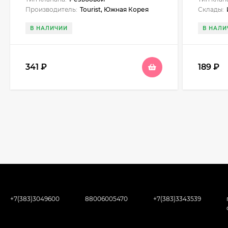
Производитель:
Tourist, Южная Корея
Склады:
Инт
В НАЛИЧИИ
В НАЛИ
341
₽
189
₽
+7(383)3049600
88006005470
+7(383)3343539