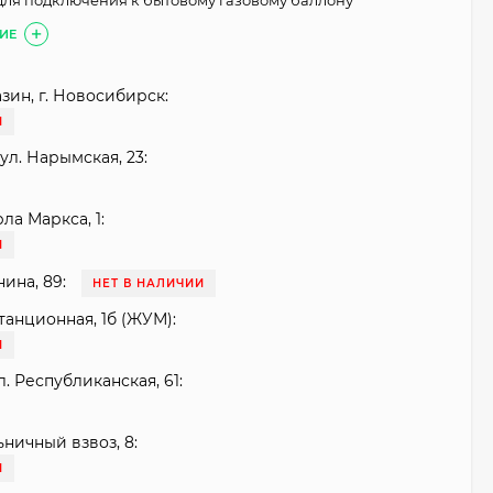
ля подключения к бытовому газовому баллону
ИЕ
зин, г. Новосибирск:
И
ул. Нарымская, 23:
рла Маркса, 1:
И
нина, 89:
НЕТ В НАЛИЧИИ
танционная, 1б (ЖУМ):
И
. Республиканская, 61:
ьничный взвоз, 8:
И