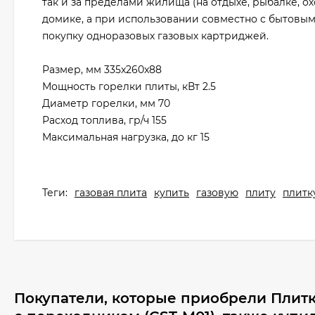
так и за пределами жилища (на отдыхе, рыбалке, охо
домике, а при использовании совместно с бытовым
покупку одноразовых газовых картриджей.
Размер, мм 335x260x88
Мощность горелки плиты, кВт 2.5
Диаметр горелки, мм 70
Расход топлива, гр/ч 155
Максимальная нагрузка, до кг 15
Теги:
газовая плита
купить
газовую
плиту
плитк
Покупатели, которые приобрели Плитк