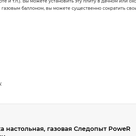
те и т.п.). Вы можете установить эту плиту в дачном или о
 газовым баллоном, вы можете существенно сократить сво
у
а настольная, газовая Следопыт PoweR