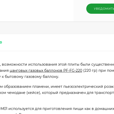
УВЕДОМИТ
0
а, возможности использования этой плиты были существен
вания
цанговых газовых баллонов PF-FG-220
(220 гр) при по
 к бытовому газовому баллону.
ым образованием пламени, имеет пьезоэлектрический розж
овом чемодане (кейсе), который предназначен для транспор
-M01 используется для приготовления пищи как в домашних