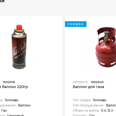
ли
СКИДКА
:
1502016
АРТИКУЛ:
1502045
 баллон 220гр
Баллон для газа
ра:
Топливо
Тип товара:
Топливо
удования::
Баллон
Тип оборудования::
Балл
:
Газ
Объем на выбор:
5 л, 12 л
ана:
Цанговый
Топливо::
Газ