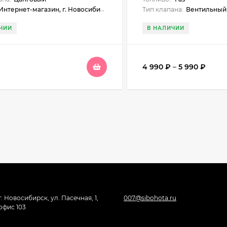
ернет-магазин, г. Новосибирск, Новосибирск, ул. Нарымская, 23, Бердск, ул. Карла Маркса, 1, Искитим, ул. Станционная, 1б (ЖУМ), Куйбышев, ул. Чехова, 18, Черепаново, ул. Республиканская, 61, Бийск, ул. Больничный взвоз, 8, Майма, ул. Подгорная, 37, Бердск, ул. Ленина, 89
Тип клапана:
Вентильный
ЧИИ
В НАЛИЧИИ
4 990
₽
–
5 990
₽
г. Новосибирск, ул. Пасечная, 1,
007@sibohota.ru
офис 103