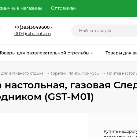
зничные магазины
Оптовикам
,
+7(383)3049600
007@sibohota.ru
Товары для развлекательной стрельбы
Товары для а
 для активного отдыха
Горелки, плиты, примусы
Плитка настоль
 настольная, газовая Сл
дником (GST-M01)
Купить недорог