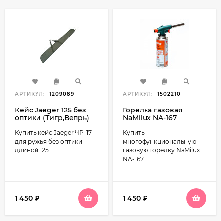
АРТИКУЛ:
1209089
АРТИКУЛ:
1502210
Кейс Jaeger 125 без
Горелка газовая
оптики (Тигр,Вепрь)
NaMilux NA-167
ЧР-17
Купить кейс Jaeger ЧР-17
Купить
для ружья без оптики
многофункциональную
длиной 125...
газовую горелку NaMilux
NA-167...
1 450
₽
1 450
₽