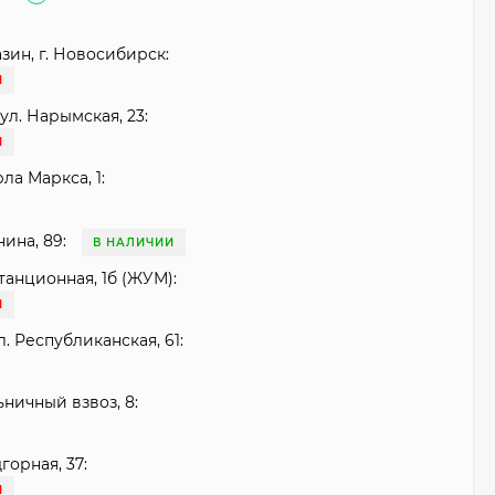
зин, г. Новосибирск:
И
ул. Нарымская, 23:
И
рла Маркса, 1:
нина, 89:
В НАЛИЧИИ
танционная, 1б (ЖУМ):
И
. Республиканская, 61:
ьничный взвоз, 8:
горная, 37:
И