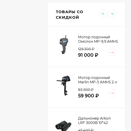
берцами утепленные
EDITEX EMBRAER
13 599
₽
W2455-9K Cordura/
ТОВАРЫ СО
Кожа натуральная
9 990
₽
СКИДКОЙ
цвет Хаки
Мотор лодочный
Омолон MP-9,9 AMHS
2-х тактный
129 300
₽
91 000
₽
Мотор лодочный
Marlin MP-5 AMHS 2-х
тактный
83 300
₽
59 900
₽
Дальномер Arkon
LRF 3000B 10*42
47 400
₽