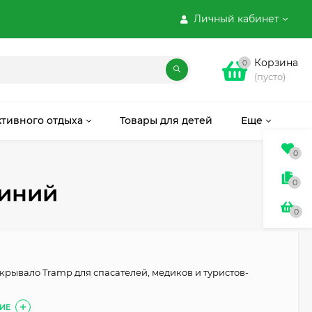
Личный кабинет
Корзина
0
(пусто)
ктивного отдыха
Товары для детей
Еще
0
0
миний
0
крывало Tramp для спасателей, медиков и туристов-
ИЕ