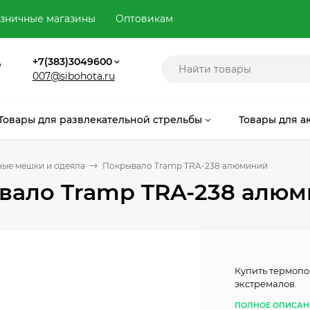
зничные магазины
Оптовикам
,
+7(383)3049600
007@sibohota.ru
Товары для развлекательной стрельбы
Товары для а
ые мешки и одеяла
Покрывало Tramp TRA-238 алюминий
вало Tramp TRA-238 алю
Купить термопо
экстремалов.
ПОЛНОЕ ОПИСАН