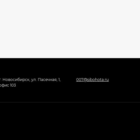
г. Новосибирск, ул. Пасечная, 1,
007@sibohota.ru
офис 103