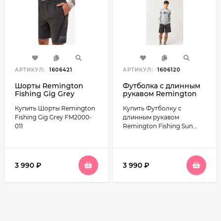
АРТИКУЛ:
1606421
АРТИКУЛ:
1606120
Шорты Remington
Футболка с длинным
Fishing Gig Grey
рукавом Remington
FM2000-011
Fishing Sun and
Купить Шорты Remington
Купить Футболку с
Mosquito Protection
Style 5 FM2001-111
Fishing Gig Grey FM2000-
длинным рукавом
011
Remington Fishing Sun...
3 990
₽
3 990
₽