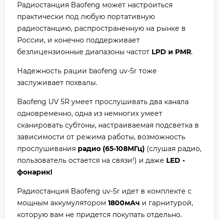
Радиостанция Baofeng может настроиться
практически под любую портативную
радиостанцию, распространенную на рынке в
России, и конечно поддерживает
безлицензионные диапазоны частот
LPD и PMR
.
Надежность рации baofeng uv-5r тоже
заслуживает похвалы.
Baofeng UV 5R умеет прослушивать два канала
одновременно, одна из немногих умеет
сканировать субтоны, настраиваемая подсветка в
зависимости от режима работы, возможность
прослушивания
радио (65-108МГц)
(слушая радио,
пользователь остается на связи!) и даже
LED -
фонарик!
Радиостанция Baofeng uv-5r идет в комплекте с
мощным аккумулятором
1800мАч
и гарнитурой,
которую вам не придется покупать отдельно.