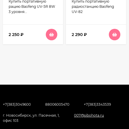
Купить портативную
Купить портативную
рацию Baofeng UV-5R 8W
радиостанцию Baofeng
3 уровня...
UV-82
2 250
₽
2 290
₽
+7(383)3049600
88006005470
+7(383)3343539
г. Новосибирск, ул. Пасечная, 1,
007@sibohota.ru
офис 103