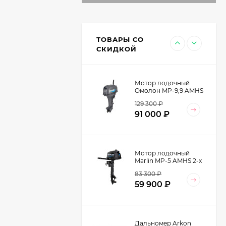
Ботинки с высокими
берцами утепленные
EDITEX EMBRAER
13 599
₽
W2455-9K Cordura/
ТОВАРЫ СО
Кожа натуральная
9 990
₽
СКИДКОЙ
цвет Хаки
Мотор лодочный
Омолон MP-9,9 AMHS
2-х тактный
129 300
₽
91 000
₽
Мотор лодочный
Marlin MP-5 AMHS 2-х
тактный
83 300
₽
59 900
₽
Дальномер Arkon