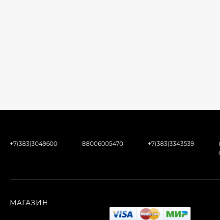
+7(383)3049600
88006005470
+7(383)3343539
МАГАЗИН