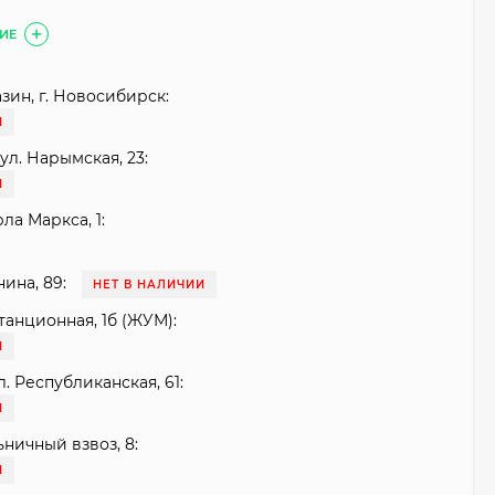
ИЕ
зин, г. Новосибирск:
И
ул. Нарымская, 23:
И
рла Маркса, 1:
нина, 89:
НЕТ В НАЛИЧИИ
танционная, 1б (ЖУМ):
И
. Республиканская, 61:
И
ьничный взвоз, 8:
И