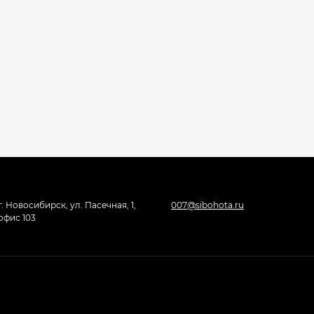
г. Новосибирск, ул. Пасечная, 1,
007@sibohota.ru
офис 103