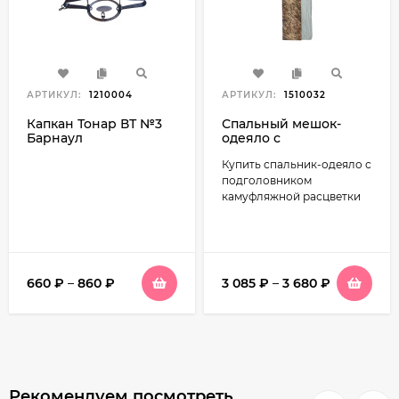
АРТИКУЛ:
1210004
АРТИКУЛ:
1510032
Капкан Тонар ВТ №3
Спальный мешок-
Барнаул
одеяло с
подголовником,
Купить спальник-одеяло с
Русская охота Высота,
камуфляж
подголовником
камуфляжной расцветки
660
₽
–
860
₽
3 085
₽
–
3 680
₽
Рекомендуем посмотреть