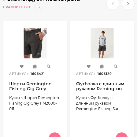
СРАВНИТЬ ВСЕ
АРТИКУЛ:
1606421
АРТИКУЛ:
1606120
Шорты Remington
Футболка с длинным
Fishing Gig Grey
рукавом Remington
FM2000-011
Fishing Sun and
Купить Шорты Remington
Купить Футболку с
Mosquito Protection
Style 5 FM2001-111
Fishing Gig Grey FM2000-
длинным рукавом
011
Remington Fishing Sun...