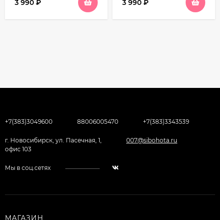
3 990
₽
3 990
₽
+7(383)3049600
88006005470
+7(383)3343539
г. Новосибирск, ул. Пасечная, 1,
007@sibohota.ru
офис 103
Мы в соц.сетях
МАГАЗИН