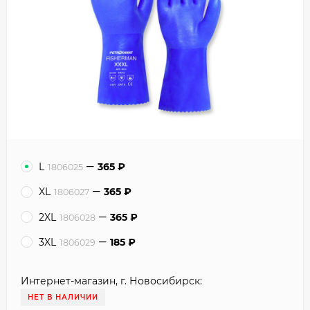
L
365
₽
1806025
XL
365
₽
1806027
2XL
365
₽
1806028
3XL
185
₽
1806029
Интернет-магазин, г. Новосибирск:
НЕТ В НАЛИЧИИ