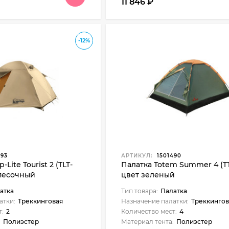
11 846
₽
-12%
493
АРТИКУЛ:
1501490
Lite Tourist 2 (TLT-
Палатка Totem Summer 4 (TT
 песочный
цвет зеленый
атка
Тип товара:
Палатка
атки:
Треккинговая
Назначение палатки:
Треккингов
т:
2
Количество мест:
4
:
Полиэстер
Материал тента:
Полиэстер