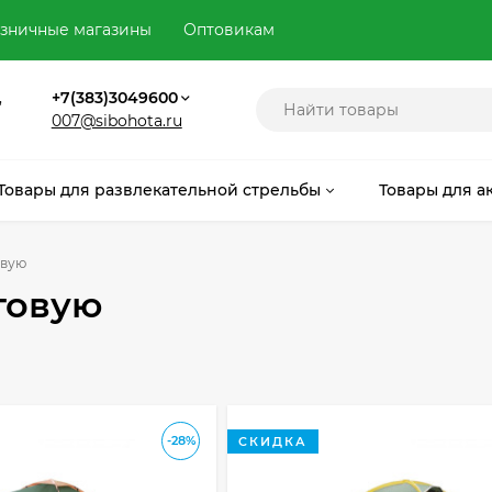
зничные магазины
Оптовикам
,
+7(383)3049600
007@sibohota.ru
Товары для развлекательной стрельбы
Товары для а
овую
говую
-28%
СКИДКА