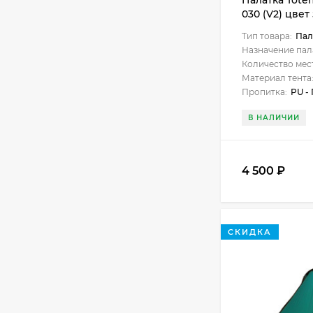
Палатка Tote
030 (V2) цве
Тип товара:
Пал
Назначение пал
Количество мес
Материал тента
Пропитка:
PU -
В НАЛИЧИИ
4 500
₽
СКИДКА