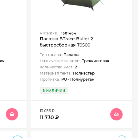
АРТИКУЛ:
1501404
Палатка BTrace Bullet 2
быстросборная T0500
Тип товара:
Палатка
ая
Назначение палатки:
Треккинговая
Количество мест:
2
Материал тента:
Полиэстер
Пропитка:
PU - Полиуретан
В НАЛИЧИИ
13 035
₽
11 730
₽