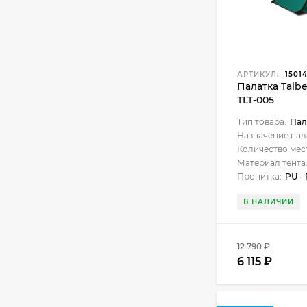
АРТИКУЛ:
1501
Палатка Talb
TLT-005
Тип товара:
Пал
Назначение пал
Количество мес
Материал тента
Пропитка:
PU -
В НАЛИЧИИ
12 790
₽
6 115
₽