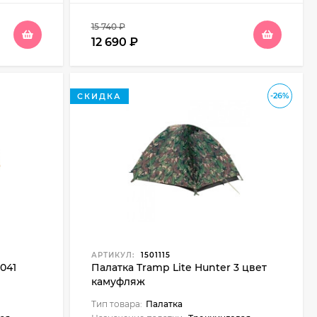
15 740
₽
12 690
₽
-26%
СКИДКА
АРТИКУЛ:
1501115
-041
Палатка Tramp Lite Hunter 3 цвет
камуфляж
Тип товара:
Палатка