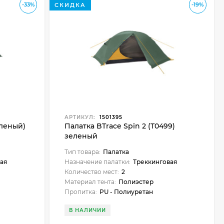
-33%
-19%
СКИДКА
АРТИКУЛ:
1501395
еленый)
Палатка BTrace Spin 2 (Т0499)
зеленый
Тип товара:
Палатка
ая
Назначение палатки:
Треккинговая
Количество мест:
2
Материал тента:
Полиэстер
Пропитка:
PU - Полиуретан
В НАЛИЧИИ