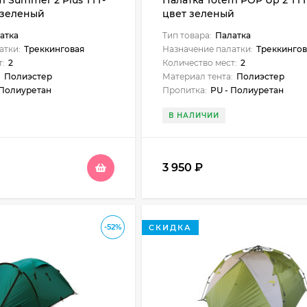
m Summer 2 Plus TTT-
Палатка Totem POP Up 2 TTT
т зеленый
цвет зеленый
атка
Тип товара:
Палатка
атки:
Треккинговая
Назначение палатки:
Треккингов
т:
2
Количество мест:
2
:
Полиэстер
Материал тента:
Полиэстер
 Полиуретан
Пропитка:
PU - Полиуретан
В НАЛИЧИИ
3 950
₽
-52%
СКИДКА