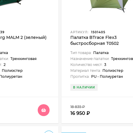
439
АРТИКУЛ:
1501405
erg MALM 2 (зеленый)
Палатка BTrace Flex3
быстросборная T0502
атка
Тип товара:
Палатка
атки:
Треккинговая
Назначение палатки:
Треккингов
т:
2
Количество мест:
3
:
Полиэстер
Материал тента:
Полиэстер
 Полиуретан
Пропитка:
PU - Полиуретан
В НАЛИЧИИ
18 835
₽
16 950
₽