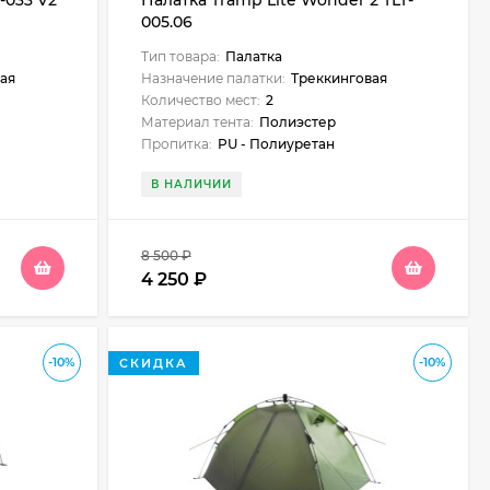
-033 V2
Палатка Tramp Lite Wonder 2 TLT-
005.06
Тип товара:
Палатка
ая
Назначение палатки:
Треккинговая
Количество мест:
2
Материал тента:
Полиэстер
Пропитка:
PU - Полиуретан
В НАЛИЧИИ
8 500
₽
4 250
₽
-10%
-10%
СКИДКА