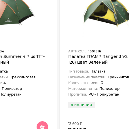
534
АРТИКУЛ:
1501516
m Summer 4 Plus TTT-
Палатка TRAMP Ranger 3 V2 
еный
126) цвет Зеленый
атка
Тип товара:
Палатка
атки:
Треккинговая
Назначение палатки:
Треккингов
т:
4
Количество мест:
3
:
Полиэстер
Материал тента:
Полиэстер
 Полиуретан
Пропитка:
PU - Полиуретан
В НАЛИЧИИ
13 600
₽