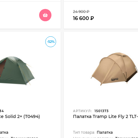
24 900
₽
16 600
₽
-52%
34
АРТИКУЛ:
1501373
e Solid 2+ (Т0494)
Палатка Tramp Lite Fly 2 TLT
атка
Тип товара:
Палатка