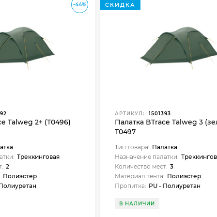
-44%
СКИДКА
92
АРТИКУЛ:
1501393
e Talweg 2+ (Т0496)
Палатка BTrace Talweg 3 (з
Т0497
атка
Тип товара:
Палатка
атки:
Треккинговая
Назначение палатки:
Треккингов
т:
2
Количество мест:
3
:
Полиэстер
Материал тента:
Полиэстер
 Полиуретан
Пропитка:
PU - Полиуретан
В НАЛИЧИИ