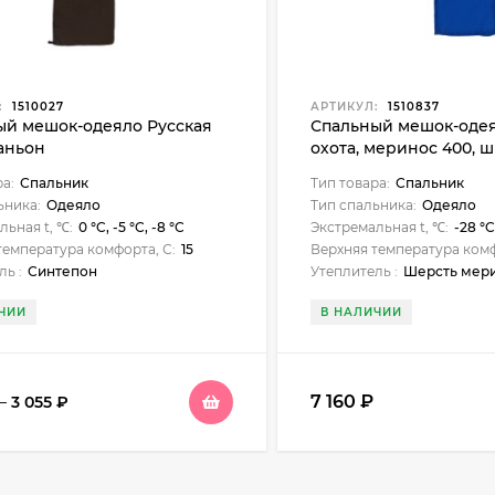
:
1510027
АРТИКУЛ:
1510837
ый мешок-одеяло Русская
Спальный мешок-одея
аньон
охота, меринос 400, 
подголовником (235х8
ра:
Спальник
Тип товара:
Спальник
ьника:
Одеяло
Тип спальника:
Одеяло
льная t, ℃:
0 °C, -5 °C, -8 °C
Экстремальная t, ℃:
-28 °C
температура комфорта, С:
15
Верхняя температура комф
ль :
Синтепон
Утеплитель :
Шерсть мер
ЧИИ
В НАЛИЧИИ
7 160
₽
–
3 055
₽