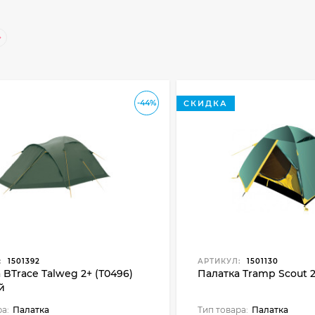
-44%
СКИДКА
:
1501392
АРТИКУЛ:
1501130
 BTrace Talweg 2+ (Т0496)
Палатка Tramp Scout 2 
й
ра:
Палатка
Тип товара:
Палатка