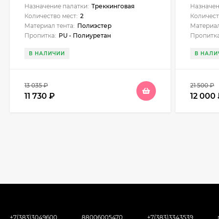
Назначение палатки:
Треккинговая
Назначен
Количество мест:
2
Количест
Материал тента:
Полиэстер
Материал
Пропитка:
PU - Полиуретан
Пропитка
В НАЛИЧИИ
В НАЛИ
13 035
₽
21 500
₽
11 730
₽
12 000
+7(383)3049600
88006005470
+7(383)3343539