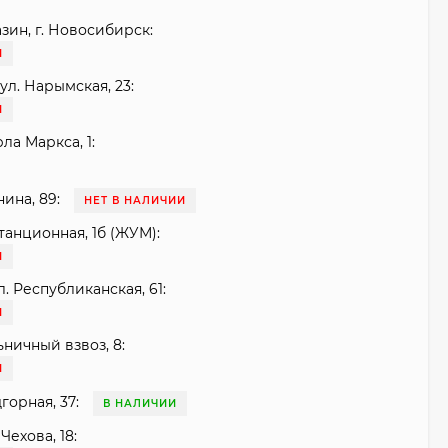
зин, г. Новосибирск:
И
ул. Нарымская, 23:
И
рла Маркса, 1:
нина, 89:
НЕТ В НАЛИЧИИ
танционная, 1б (ЖУМ):
И
. Республиканская, 61:
И
ьничный взвоз, 8:
И
горная, 37:
В НАЛИЧИИ
Чехова, 18: