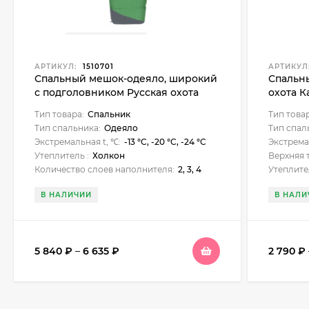
АРТИКУЛ:
1510701
АРТИКУЛ
Спальный мешок-одеяло, широкий
Спальн
с подголовником Русская охота
охота К
Морж
Тип товара:
Спальник
Тип това
Тип спальника:
Одеяло
Тип спал
Экстремальная t, ℃:
-13 °C, -20 °C, -24 °C
Экстрема
Утеплитель :
Холкон
Верхняя 
Количество слоев наполнителя:
2, 3, 4
Утеплите
В НАЛИЧИИ
В НАЛИ
5 840
₽
–
6 635
₽
2 790
₽