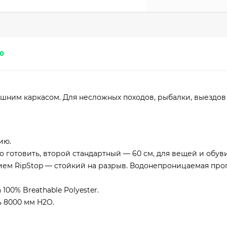
0
нешним каркасом. Для несложных походов, рыбалки, выездов 
ию.
о готовить, второй стандартный — 60 см, для вещей и обуви
ением RipStop — стойкий на разрыв. Водонепроницаемая про
00% Breathable Polyester.
ь 8000 мм H2O.