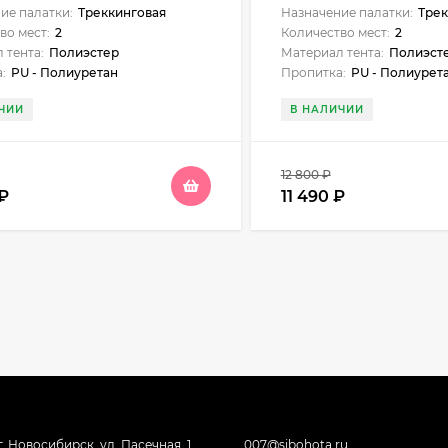
ие палатки:
Треккинговая
Назначение палатки:
Трек
во мест:
2
Количество мест:
2
 тента:
Полиэстер
Материал тента:
Полиэст
:
PU - Полиуретан
Пропитка:
PU - Полиурет
ЧИИ
В НАЛИЧИИ
12 800
₽
₽
11 490
₽
г. Новосибирск, ул. Пасечная, 1,
007@sibohota.ru