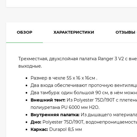
ОБЗОР
ХАРАКТЕРИСТИКИ
ОТЗЫВЫ
Трехместная, двухслойная палатка Ranger 3 V2 с в
выходные.
Размер в чехле 55 х 16 х 16см .
Два входа обеспечивают проточную вентиляц
Два тамбура: один большой 90 см, в нём можн
Внешний тент:
Из Polyester 75D/190T с плет
полиуретана PU 6000 мм H2O.
Внутренняя палатка:
Из дышащего материала 1
Дно:
Polyester 75D/190T, водонепроницаемост
Каркас:
Durapol 8,5 мм