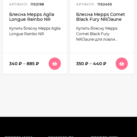
АРТИКУЛ:
1102198
АРТИКУЛ:
1102450
Блесна Mepps Aglia
Блесна Mepps Comet
Longue Rainbo NR
Black Fury NR/Jaune
Купить блесну Mepps Aglia
Купить блесну Mepps
Longue Rainbo NR
Comet Black Fury
NR/Jaune для ловли...
340
₽
–
885
₽
350
₽
–
440
₽