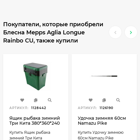
Покупатели, которые приобрели
Блесна Mepps Aglia Longue
Rainbo CU, также купили
АРТИКУЛ:
1128442
АРТИКУЛ:
1126190
Ящик рыбака зимний
Удочка зимняя 60см
Три Кита 380*360*240
Namazu Pike
(4+4 отделения для
стеклопластик
Купить Ящик рыбака
Купить Удочку зимнюю
приманок) цвет
зеленый
зимний Три Кита
60см Namazu Pike