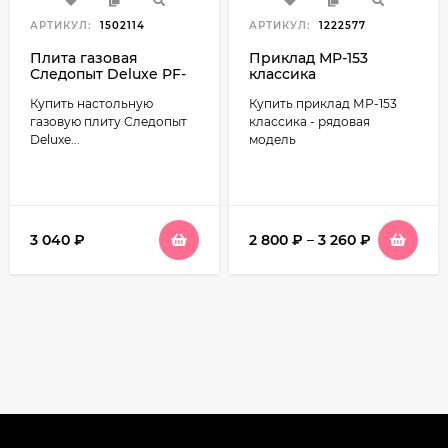
АРТИКУЛ:
1502114
АРТИКУЛ:
1222577
Плита газовая
Приклад МР-153
Следопыт Deluxe PF-
классика
GST-N03 с подогревом
Купить настольную
Купить приклад МР-153
газовую плиту Следопыт
классика - рядовая
Deluxe...
модель
3 040
₽
2 800
₽
–
3 260
₽