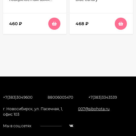
460
₽
468
₽
+7(383)3049600
88006005470
+7(383)3343539
г. Новосибирск, ул. Пасечная, 1,
007@sibohota.ru
офис 103
Мы в соц.сетях