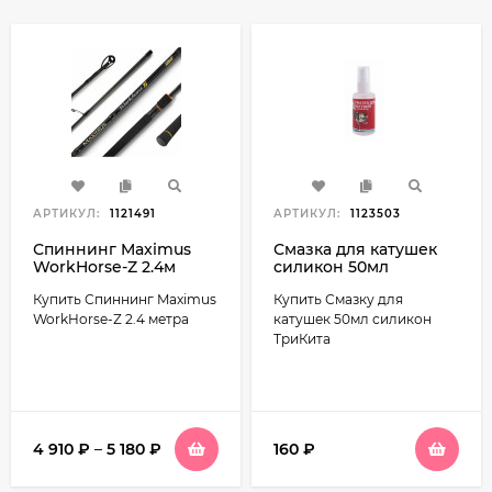
АРТИКУЛ:
1121491
АРТИКУЛ:
1123503
Спиннинг Maximus
Смазка для катушек
WorkHorse-Z 2.4м
силикон 50мл
ТриКита
Купить Спиннинг Maximus
Купить Смазку для
WorkHorse-Z 2.4 метра
катушек 50мл силикон
ТриКита
4 910
₽
–
5 180
₽
160
₽