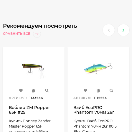
Рекомендуем посмотреть
СРАВНИТЬ ВСЕ
АРТИКУЛ:
1133684
АРТИКУЛ:
1116664
Воблер ZM Popper
Вайб EcoPRO
65F #25
Phantom 70мм 26г
#015 Blue Canary
Купить Поппер Zander
Купить Вайб EcoPRO
Master Popper 65F
Phantom 70мм 26г #015
поверхностный 65мм...
Blue Canary