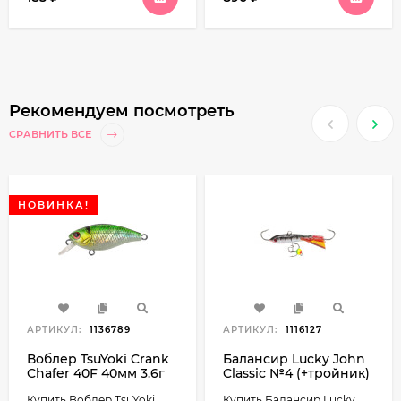
Рекомендуем посмотреть
СРАВНИТЬ ВСЕ
НОВИНКА!
АРТИКУЛ:
1136789
АРТИКУЛ:
1116127
Воблер TsuYoki Crank
Балансир Lucky John
Chafer 40F 40мм 3.6г
Classic №4 (+тройник)
0.5-1м
40мм
Купить Воблер TsuYoki
Купить Балансир Lucky