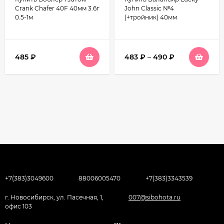
Crank Chafer 40F 40мм 3.6г
John Classic №4
0.5-1м
(+тройник) 40мм
485
₽
483
₽
–
490
₽
+7(383)3049600
88006005470
+7(383)3343539
г. Новосибирск, ул. Пасечная, 1,
007@sibohota.ru
офис 103