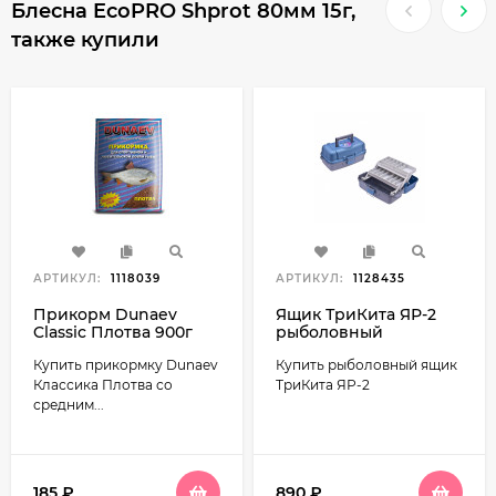
Блесна EcoPRO Shprot 80мм 15г,
также купили
АРТИКУЛ:
1118039
АРТИКУЛ:
1128435
Прикорм Dunaev
Ящик ТриКита ЯР-2
Classic Плотва 900г
рыболовный
370*190*180 (2полки)
Купить прикормку Dunaev
Купить рыболовный ящик
Классика Плотва со
ТриКита ЯР-2
средним...
185
₽
890
₽