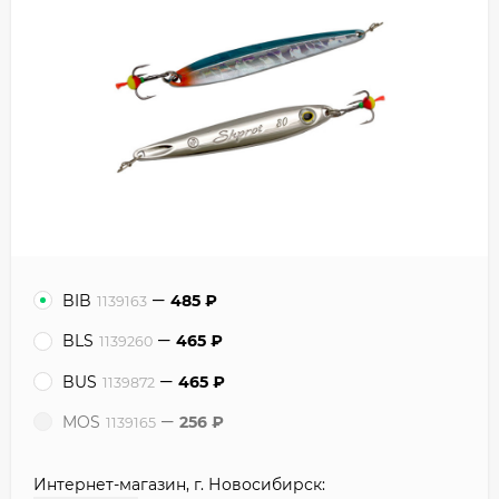
BIB
485
₽
1139163
BLS
465
₽
1139260
BUS
465
₽
1139872
MOS
256
₽
1139165
Интернет-магазин, г. Новосибирск: