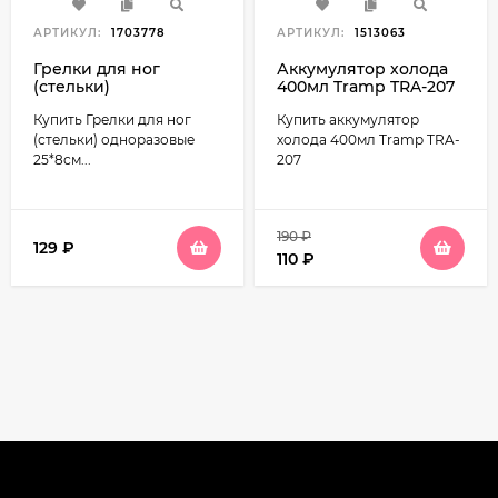
АРТИКУЛ:
1703778
АРТИКУЛ:
1513063
Грелки для ног
Аккумулятор холода
(стельки)
400мл Tramp TRA-207
одноразовые 25*8см
Купить Грелки для ног
Купить аккумулятор
(размер ноги 39-43)
до 8ч
(стельки) одноразовые
холода 400мл Tramp TRA-
25*8см...
207
190
₽
129
₽
110
₽