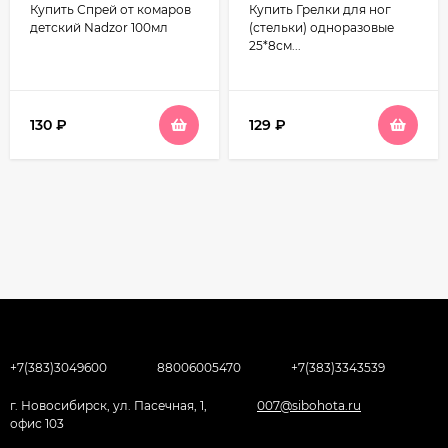
Купить Спрей от комаров
Купить Грелки для ног
(размер ноги 39-43)
до 8ч
детский Nadzor 100мл
(стельки) одноразовые
25*8см...
130
₽
129
₽
+7(383)3049600
88006005470
+7(383)3343539
г. Новосибирск, ул. Пасечная, 1,
007@sibohota.ru
офис 103