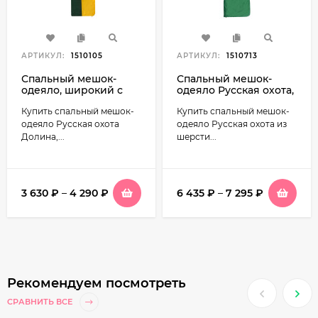
АРТИКУЛ:
1510105
АРТИКУЛ:
1510713
Спальный мешок-
Спальный мешок-
одеяло, широкий с
одеяло Русская охота,
подголовником
верблюд, широкий с
Купить спальный мешок-
Купить спальный мешок-
Русская охота Долина
подголовником, флис
одеяло Русская охота
одеяло Русская охота из
Долина,...
шерсти...
3 630
₽
–
4 290
₽
6 435
₽
–
7 295
₽
Рекомендуем посмотреть
СРАВНИТЬ ВСЕ