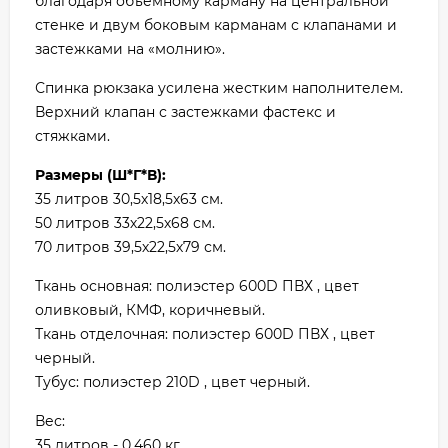
благодаря объемному карману на центральной
стенке и двум боковым карманам с клапанами и
застежками на «молнию».
Спинка рюкзака усилена жестким наполнителем.
Верхний клапан с застежками фастекс и
стяжками.
Размеры (Ш*Г*В):
35 литров 30,5х18,5х63 см.
50 литров 33х22,5х68 см.
70 литров 39,5х22,5х79 см.
Ткань основная: полиэстер 600D ПВХ , цвет
оливковый, КМФ, коричневый.
Ткань отделочная: полиэстер 600D ПВХ , цвет
черный.
Тубус: полиэстер 210D , цвет черный.
Вес:
35 литров - 0,460 кг.