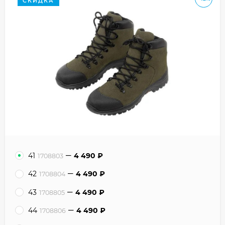
СКИДКА
41
4 490
₽
1708803
42
4 490
₽
1708804
43
4 490
₽
1708805
44
4 490
₽
1708806