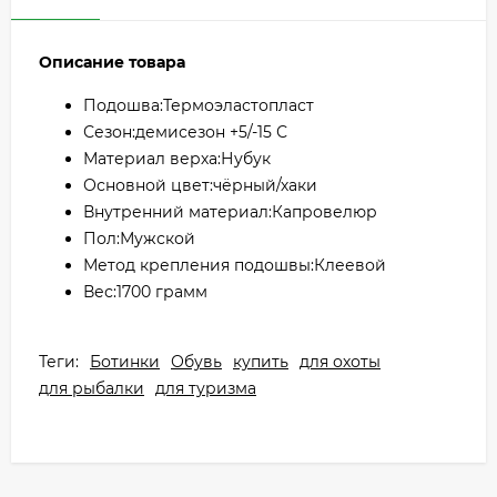
Описание товара
Подошва:Термоэластопласт
Сезон:демисезон +5/-15 С
Материал верха:Нубук
Основной цвет:чёрный/хаки
Внутренний материал:Капровелюр
Пол:Мужской
Метод крепления подошвы:Клеевой
Вес:1700 грамм
Теги:
Ботинки
Обувь
купить
для охоты
для рыбалки
для туризма