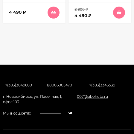
8 900
₽
4 490
₽
4 490
₽
+7(383)3049600
88006005470
+7(383)3343539
г. Новосибирск, ул. Пасечная, 1,
007@sibohota.ru
офис 103
Мы в соц.сетях