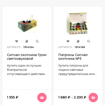
АРТИКУЛ:
1914164
АРТИКУЛ:
1914166
Сигнал охотника Гром
Патроны Сигнал
светозвуковой
охотника №3
Купить один из лучших
Купить патроны для
боеприпасов
подачи световых
отпугивающего действия...
предупредительных или...
1 555
₽
1 680
₽
–
2 200
₽