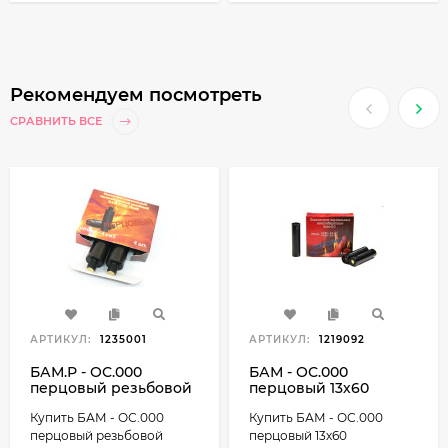
Рекомендуем посмотреть
СРАВНИТЬ ВСЕ
АРТИКУЛ:
1235001
АРТИКУЛ:
1219092
БАМ.Р - ОС.000
БАМ - ОС.000
перцовый резьбовой
перцовый 13х60
18х60, концентрат
концентрат красного
Купить БАМ - ОС.000
Купить БАМ - ОС.000
красного перца (ОС)
перца (ОС)-20 мг -5°C
-5°C до +40°C
до +40°C
перцовый резьбовой
перцовый 13х60