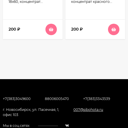
18х60, концентрат...
концентрат красного...
200
₽
200
₽
+7(383)3049600
88006005470
+7(383)3343539
г. Новосибирск, ул. Пасечная, 1,
007@sibohota.ru
офис 103
Мы в соц.сетях