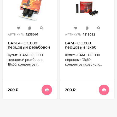
АРТИКУЛ:
1235001
АРТИКУЛ:
1219092
БАМ.Р - ОС.000
БАМ - ОС.000
перцовый резьбовой
перцовый 13х60
18х60, концентрат
концентрат красного
Купить БАМ - ОС.000
Купить БАМ - ОС.000
красного перца (ОС)
перца (ОС)-20 мг -5°C
-5°C до +40°C
до +40°C
перцовый резьбовой
перцовый 13х60
18х60, концентрат...
концентрат красного...
200
₽
200
₽