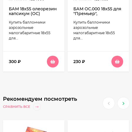
БАМ 18х55 олеорезин
БАМ ОС.000 18х55 для
капсикум (ОС)
"Премьер",
1%+дибензоксазепин
концентрат красного
Купить баллончики
Купить баллончики
(CR) 1%
перца (ОС) - 20 мг.,
-15°C до +40°C
аэрозольные
аэрозольные
малогабаритные 18х55
малогабаритные 18х55
для...
для...
300
₽
230
₽
Рекомендуем посмотреть
СРАВНИТЬ ВСЕ