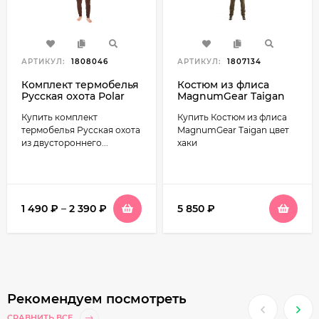
АРТИКУЛ:
1808046
АРТИКУЛ:
1807134
Комплект термобелья
Костюм из флиса
Русская охота Рolar
MagnumGear Taigan
Fleece шоколад
цвет хаки
Купить комплект
Купить Костюм из флиса
термобелья Русская охота
MagnumGear Taigan цвет
из двустороннего...
хаки
1 490
₽
–
2 390
₽
5 850
₽
Рекомендуем посмотреть
СРАВНИТЬ ВСЕ