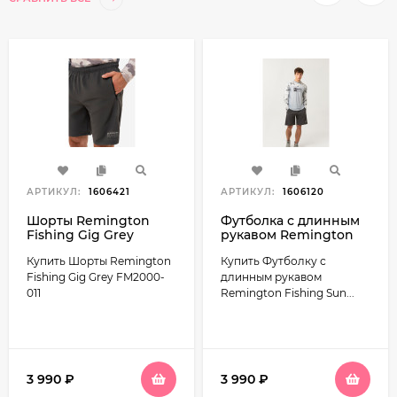
АРТИКУЛ:
1606421
АРТИКУЛ:
1606120
Шорты Remington
Футболка с длинным
Fishing Gig Grey
рукавом Remington
FM2000-011
Fishing Sun and
Купить Шорты Remington
Купить Футболку с
Mosquito Protection
Style 5 FM2001-111
Fishing Gig Grey FM2000-
длинным рукавом
011
Remington Fishing Sun...
3 990
₽
3 990
₽