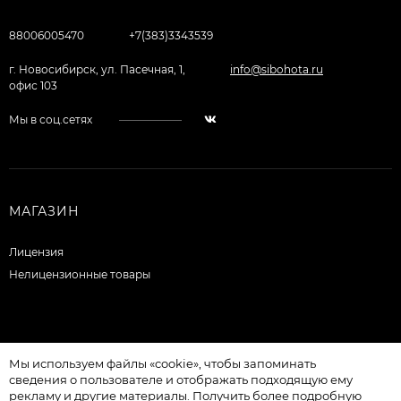
88006005470
+7(383)3343539
г. Новосибирск, ул. Пасечная, 1,
info@sibohota.ru
офис 103
Мы в соц.сетях
МАГАЗИН
Лицензия
Нелицензионные товары
Мы используем файлы «cookie», чтобы запоминать
сведения о пользователе и отображать подходящую ему
рекламу и другие материалы. Получить более подробную