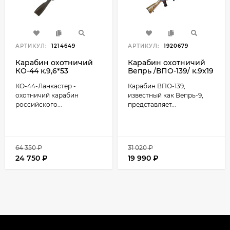
АРТИКУЛ:
1214649
АРТИКУЛ:
1920679
Карабин охотничий
Карабин охотничий
КО-44 к.9,6*53
Вепрь /ВПО-139/ к.9х19
Lancaster
орех L=430 мм
КО-44-Ланкастер -
Карабин ВПО-139,
(пластиковый
стационарный
охотничий карабин
известный как Вепрь-9,
приклад, L=520 мм)
российского...
представляет...
64 350
₽
31 020
₽
24 750
₽
19 990
₽