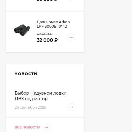
Дальномер Arkon
LRF 3000B 10*42
47 400
₽
32 000
₽
Комбинезон
утепленный
Remington ATW
НОВОСТИ
39 990
₽
Speed AM3105-014
18 690
₽
Выбор Надувной лодки
ПВХ под мотор
Кемпинговая палатка
25 сентября 2025
Tramp Brest 9 V2 (TRT-
84)
39 500
₽
31 578
₽
ВСЕ НОВОСТИ