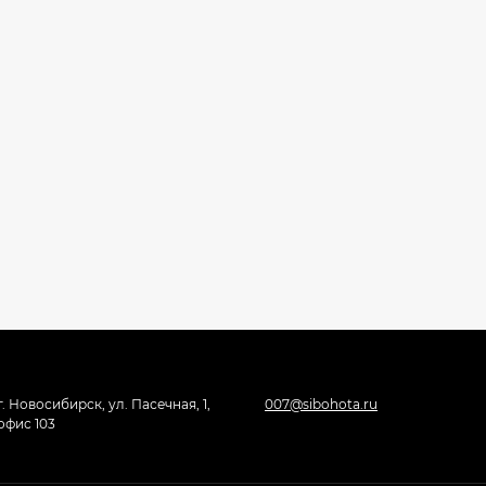
г. Новосибирск, ул. Пасечная, 1,
007@sibohota.ru
офис 103