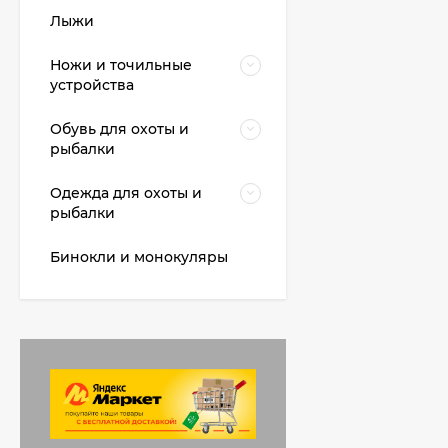
Лыжи
Ножи и точильные
устройства
Обувь для охоты и
рыбалки
Одежда для охоты и
рыбалки
Бинокли и монокуляры
Палатка TRAMP
Ranger 3 V2 (TRT-126)
цвет Зеленый
13 600
₽
11 846
₽
Ботинки с высокими
берцами утепленные
EDITEX EMBRAER