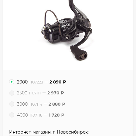
2000
2 890
₽
1107223
2500
2 970
₽
1107111
3000
2 880
₽
1107114
4000
1 720
₽
1107118
Интернет-магазин, г. Новосибирск: